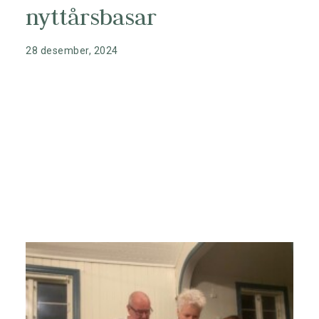
nyttårsbasar
nyheter fra Knaben
Kontakt
28 desember, 2024
Nyhetsbrev
Opplevelser
Hytter
Overnatting
Søk