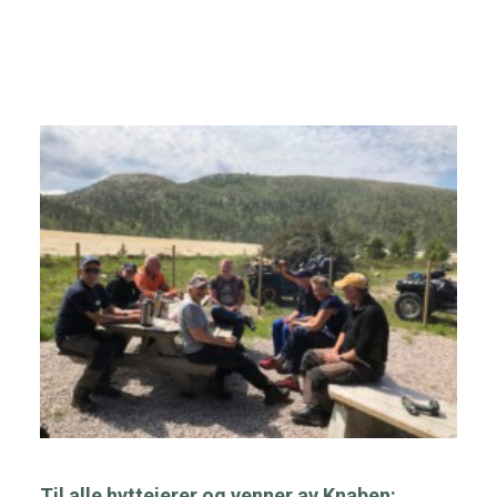
nyheter fra Knaben
Kontakt
Nyhetsbrev
Opplevelser
Hytter
Overnatting
Søk
Til alle hytteierer og venner av Knaben: