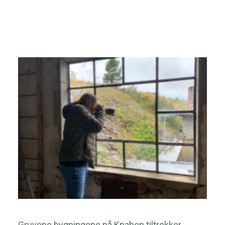
nyheter fra Knaben
Kontakt
Nyhetsbrev
Opplevelser
Hytter
Overnatting
Søk
Gruvene bygningene på Knaben tiltrekker