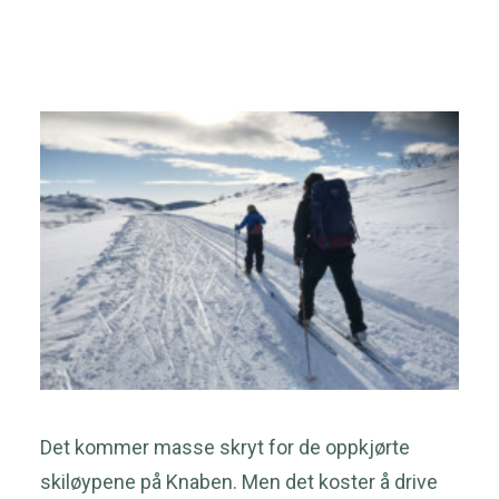
nyheter fra Knaben
Kontakt
Nyhetsbrev
Opplevelser
Hytter
Overnatting
Søk
Det kommer masse skryt for de oppkjørte
skiløypene på Knaben. Men det koster å drive