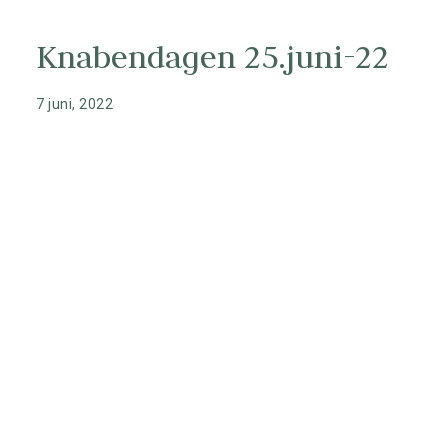
nyheter fra Knaben
Knabendagen 25.juni-22
Kontakt
Nyhetsbrev
7 juni, 2022
Opplevelser
Hytter
Overnatting
Søk