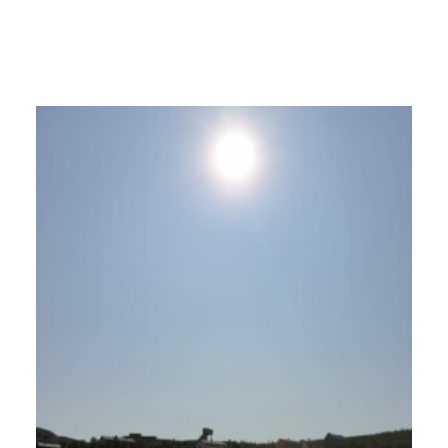
nyheter fra Knaben
Kontakt
Nyhetsbrev
Opplevelser
Hytter
Overnatting
Søk