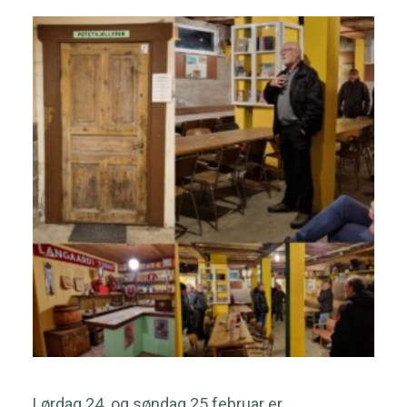
nyheter fra Knaben
Kontakt
Nyhetsbrev
Opplevelser
Hytter
Overnatting
Søk
Lørdag 24. og søndag 25.februar er