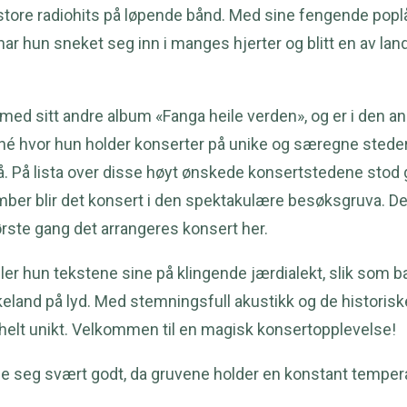
store radiohits på løpende bånd. Med sine fengende popl
r hun sneket seg inn i manges hjerter og blitt en av land
l med sitt andre album «Fanga heile verden», og er i den a
é hvor hun holder konserter på unike og særegne steder 
å. På lista over disse høyt ønskede konsertstedene stod 
er blir det konsert i den spektakulære besøksgruva. Dett
ørste gang det arrangeres konsert her.
ler hun tekstene sine på klingende jærdialekt, slik som 
kkeland på lyd. Med stemningsfull akustikk og de histor
helt unikt. Velkommen til en magisk konsertopplevelse!
 kle seg svært godt, da gruvene holder en konstant tempera