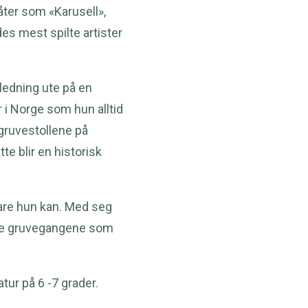
åter som «Karusell»,
es mest spilte artister
nledning ute på en
i Norge som hun alltid
gruvestollene på
e blir en historisk
bare hun kan. Med seg
iske gruvegangene som
tur på 6 -7 grader.