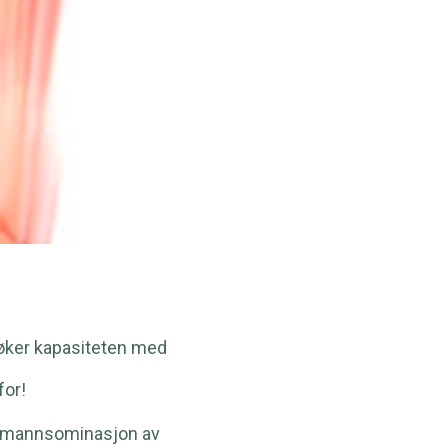
vi øker kapasiteten med
for!
llemannsominasjon av