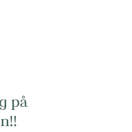
g på
n!!