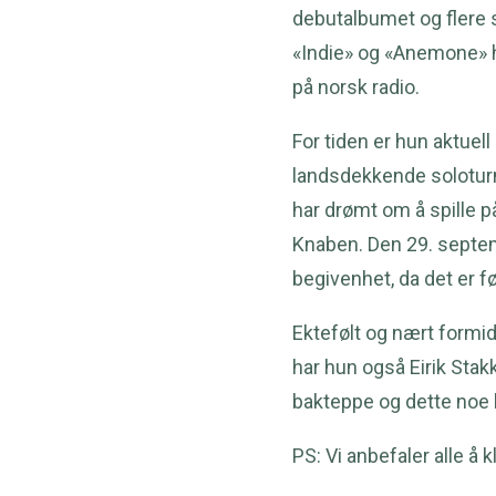
debutalbumet og flere 
«Indie» og «Anemone» ha
på norsk radio.
For tiden er hun aktuel
landsdekkende soloturn
har drømt om å spille p
Knaben. Den 29. septemb
begivenhet, da det er f
Ektefølt og nært formid
har hun også Eirik Sta
bakteppe og dette noe 
PS: Vi anbefaler alle å