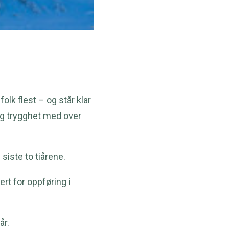
olk flest – og står klar
 og trygghet med over
siste to tiårene.
rt for oppføring i
år.