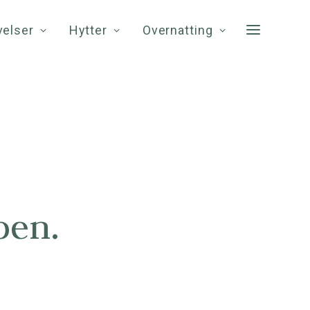
velser
Hytter
Overnatting
ben.