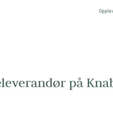
Opple
eleverandør på Kna