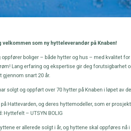
g velkommen som ny hytteleverandør på Knaben!
oppfører boliger – både hytter og hus – med kvalitet for f
tedrøm! Lang erfaring og ekspertise gir deg forutsigbarhet
et gjennom snart 20 år.
ar solgt og oppført over 70 hytter på Knaben i løpet av de 
på Hattevarden, og deres hyttemodeller, som er prosjekte
d:
Hyttefelt – UTSYN BOLIG
tene er allerede solgt i år, og hyttene skal oppføres nå i 