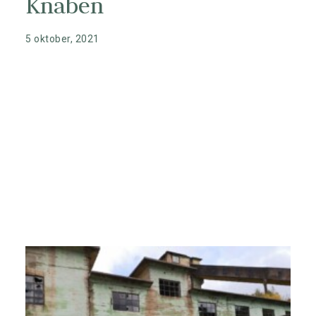
Knaben
nyheter fra Knaben
5 oktober, 2021
Kontakt
Nyhetsbrev
Opplevelser
Hytter
Overnatting
Søk