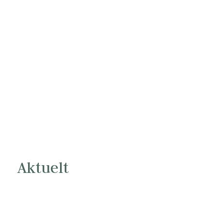
nyheter fra Knaben
Kontakt
Nyhetsbrev
Opplevelser
Hytter
Overnatting
Søk
Aktuelt