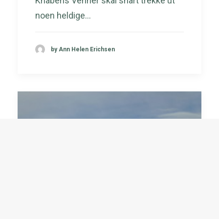
Knabens Venner skal snart trekke ut
noen heldige…
by Ann Helen Erichsen