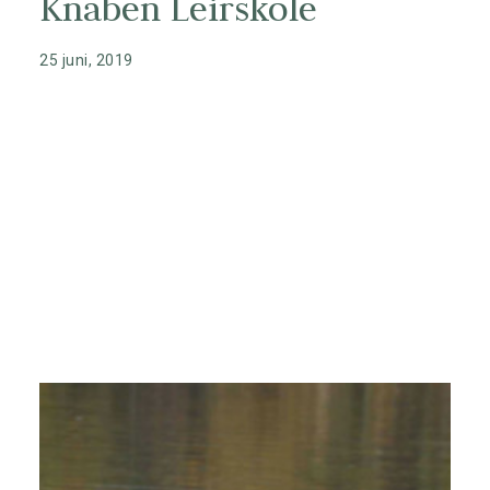
Knaben Leirskole
nyheter fra Knaben
25 juni, 2019
Kontakt
Nyhetsbrev
Opplevelser
Hytter
Overnatting
Søk