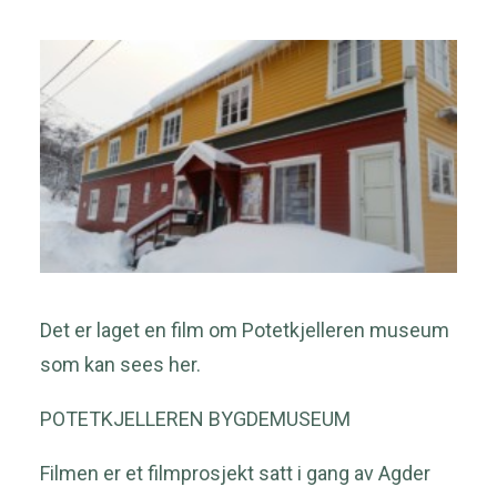
nyheter fra Knaben
Kontakt
Nyhetsbrev
Opplevelser
Hytter
Overnatting
Det er laget en film om Potetkjelleren museum
Søk
som kan sees her.
POTETKJELLEREN BYGDEMUSEUM
Filmen er et filmprosjekt satt i gang av Agder