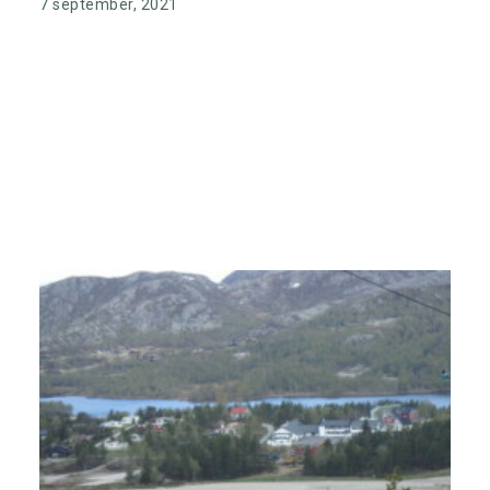
7 september, 2021
nyheter fra Knaben
Kontakt
Nyhetsbrev
Opplevelser
Hytter
Overnatting
Søk